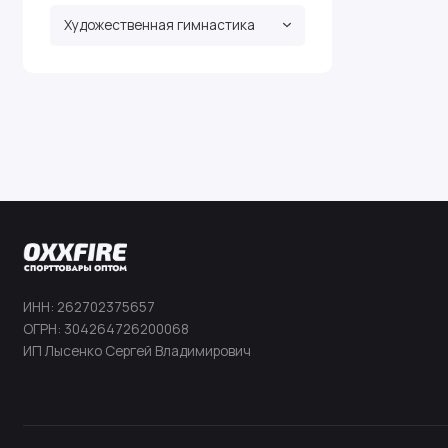
Художественная гимнастика
ИНН: 262702375657
ОГРН: 304264726200068
ИП Лысенко Сергей Владимирович