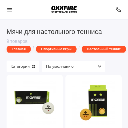
Мячи для настольного тенниса
Аксессуары
9 товаров
Бадминтон
Главная
Спортивные игры
Настольный теннис
Баскетбол
Категории
Большой теннис
Волейбол
Гандбол
Другие виды игр
Настольный теннис