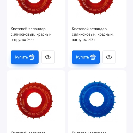
Перчатки для фитнеса
Резина для фитнеса
Кистевой эспандер
Кистевой эспандер
Ролики массажные и для пресса
силиконовый, красный,
силиконовый, красный,
нагрузка 20 кг
нагрузка 30 кг
Скакалки для фитнеса
Купить
Купить
Сумки спортивные
Тренажеры
Тренировочные маски
Турники, упоры для отжимания
Тяжелая атлетика
Шейкеры