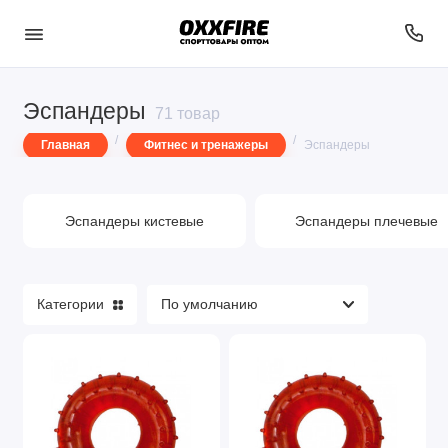
Эспандеры
Аксессуары для похудения
71 товар
Главная
Фитнес и тренажеры
Эспандеры
Бодибары
Бутылки для питья
Эспандеры кистевые
Эспандеры плечевые
Коврики, блоки, полотенца для йоги
Медболы и утяжелители
Категории
Медицина
Мячи для фитнеса
Одежда и обувь