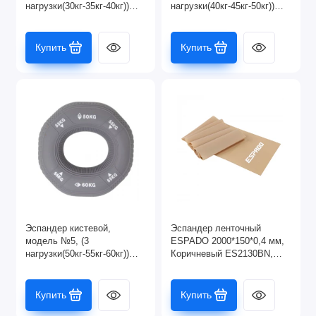
нагрузки(30кг-35кг-40кг))
нагрузки(40кг-45кг-50кг))
голубой
тем.зеленый
Купить
Купить
Эспандер кистевой,
Эспандер ленточный
модель №5, (3
ESPADO 2000*150*0,4 мм,
нагрузки(50кг-55кг-60кг))
Коричневый ES2130BN,
серый
1/200 в/п
Купить
Купить