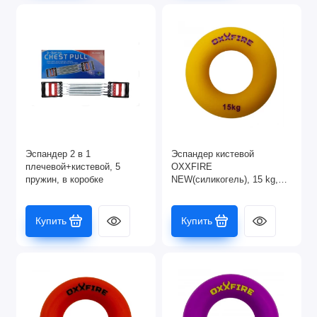
Эспандер 2 в 1
Эспандер кистевой
плечевой+кистевой, 5
OXXFIRE
пружин, в коробке
NEW(силикогель), 15 kg,
желтый
Купить
Купить