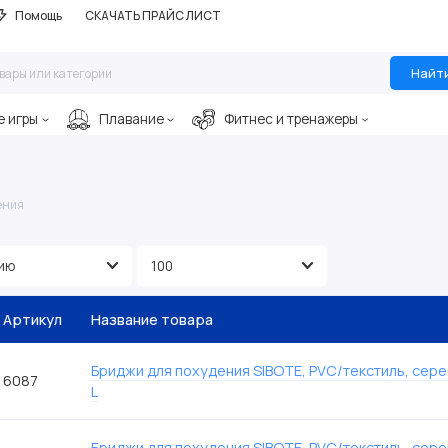
Помощь
СКАЧАТЬ ПРАЙС ЛИСТ
Найт
е игры
Плавание
Фитнес и тренажеры
ения
Артикул
Название товара
Бриджи для похудения SIBOTE, PVC/текстиль, сер
6087
L
Бриджи для похудения SIBOTE, PVC/текстиль, сер