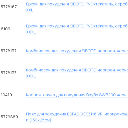
Брюки для похудения SIBOTE, PVC/текстиль, сере
5778167
XXL
Брюки для похудения SIBOTE, PVC/текстиль, сере
6109
XXXL
5778137
Комбинезон для похудения SIBOTE, неопрен, черно
Комбинезон для похудения SIBOTE, неопрен, черн
5778133
XXXL
10419
Костюм-сауна для похудения BoyBo SWB 100,черны
Пояс для похудения ESPADO ES3116IVR, неопреновы
5779869
п (130х25см)