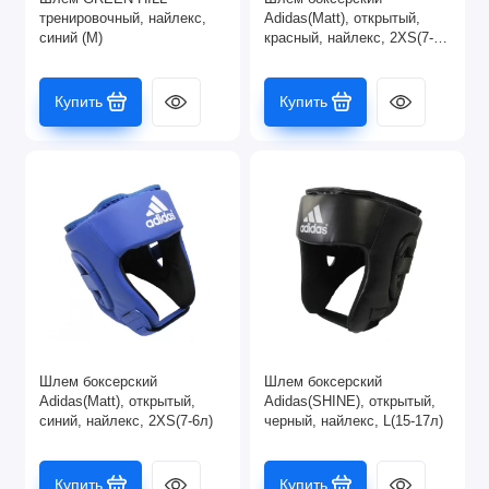
тренировочный, найлекс,
Adidas(Matt), открытый,
Самбо
синий (M)
красный, найлекс, 2XS(7-
6л)
Товары для единоборств
Купить
Купить
Тхэквондо
Показать все
Шлем боксерский
Шлем боксерский
Adidas(Matt), открытый,
Adidas(SHINE), открытый,
синий, найлекс, 2XS(7-6л)
черный, найлекс, L(15-17л)
Купить
Купить